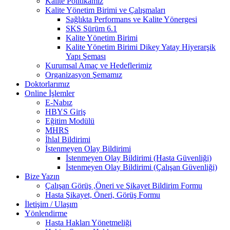
Kalite Politikamız
Kalite Yönetim Birimi ve Çalışmaları
Sağlıkta Performans ve Kalite Yönergesi
SKS Sürüm 6.1
Kalite Yönetim Birimi
Kalite Yönetim Birimi Dikey Yatay Hiyerarşik
Yapı Şeması
Kurumsal Amaç ve Hedeflerimiz
Organizasyon Şemamız
Doktorlarımız
Online İşlemler
E-Nabız
HBYS Giriş
Eğitim Modülü
MHRS
İhlal Bildirimi
İstenmeyen Olay Bildirimi
İstenmeyen Olay Bildirimi (Hasta Güvenliği)
İstenmeyen Olay Bildirimi (Çalışan Güvenliği)
Bize Yazın
Çalışan Görüş ,Öneri ve Şikayet Bildirim Formu
Hasta Şikayet, Öneri, Görüş Formu
İletişim / Ulaşım
Yönlendirme
Hasta Hakları Yönetmeliği