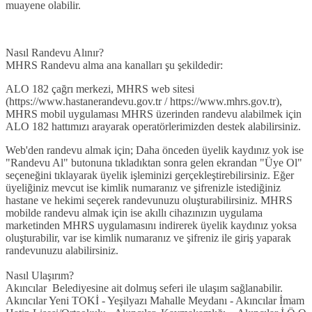
muayene olabilir.
Nasıl Randevu Alınır?
MHRS Randevu alma ana kanalları şu şekildedir:
ALO 182 çağrı merkezi, MHRS web sitesi
(https://www.hastanerandevu.gov.tr / https://www.mhrs.gov.tr),
MHRS mobil uygulaması MHRS üzerinden randevu alabilmek için
ALO 182 hattımızı arayarak operatörlerimizden destek alabilirsiniz.
Web'den randevu almak için; Daha önceden üyelik kaydınız yok ise
"Randevu Al" butonuna tıkladıktan sonra gelen ekrandan "Üye Ol"
seçeneğini tıklayarak üyelik işleminizi gerçekleştirebilirsiniz. Eğer
üyeliğiniz mevcut ise kimlik numaranız ve şifrenizle istediğiniz
hastane ve hekimi seçerek randevunuzu oluşturabilirsiniz. MHRS
mobilde randevu almak için ise akıllı cihazınızın uygulama
marketinden MHRS uygulamasını indirerek üyelik kaydınız yoksa
oluşturabilir, var ise kimlik numaranız ve şifreniz ile giriş yaparak
randevunuzu alabilirsiniz.
Nasıl Ulaşırım?
Akıncılar Belediyesine ait dolmuş seferi ile ulaşım sağlanabilir.
Akıncılar Yeni TOKİ - Yeşilyazı Mahalle Meydanı - Akıncılar İmam