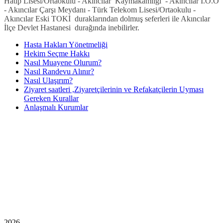
Hatip Lisesi/Ortaokulu - Akıncılar Kaymakamlığı - Akıncılar İ.Ö.O
- Akıncılar Çarşı Meydanı - Türk Telekom Lisesi/Ortaokulu -
Akıncılar Eski TOKİ duraklarından dolmuş seferleri ile Akıncılar
İlçe Devlet Hastanesi durağında inebilirler.
Hasta Hakları Yönetmeliği
Hekim Seçme Hakkı
Nasıl Muayene Olurum?
Nasıl Randevu Alınır?
Nasıl Ulaşırım?
Ziyaret saatleri ,Ziyaretçilerinin ve Refakatçilerin Uyması
Gereken Kurallar
Anlaşmalı Kurumlar
2026