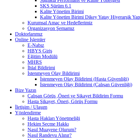
Sağlıkta Performans ve Kalite Yönergesi
SKS Sürüm 6.1
Kalite Yönetim Birimi
Kalite Yönetim Birimi Dikey Yatay Hiyerarşik Yap
Kurumsal Amaç ve Hedeflerimiz
Organizasyon Şemamız
Doktorlarımız
Online İşlemler
E-Nabız
HBYS Giriş
Eğitim Modülü
MHRS
İhlal Bildirimi
İstenmeyen Olay Bildirimi
İstenmeyen Olay Bildirimi (Hasta Güvenliği)
İstenmeyen Olay Bildirimi (Çalışan Güvenliği)
Bize Yazın
Çalışan Görüş ,Öneri ve Şikayet Bildirim Formu
Hasta Şikayet, Öneri, Görüş Formu
İletişim / Ulaşım
Yönlendirme
Hasta Hakları Yönetmeliği
Hekim Seçme Hakkı
Nasıl Muayene Olurum?
Nasıl Randevu Alınır?