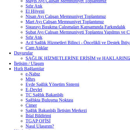
Mayıs Ayı Çalışan Memnuniyet Toplantımız
Sıfır Atık
El Hijyeni
Nisan Ayı Çalışan Memnuniyet Toplantımız
Mart Ayı Çalışan Memnuniyet Toplantımız
Sigarayı Bırakma Çalışmaları Kapsamında Farkındalık
Şubat Ayı Çalışan Memnuniyeti Toplantısı Yapılmış ve CP
Sıfır Atık
Acil Sağlık Hizmetleri Bilinci - Öncelikli ve Destek İhti
Cam Atıklar
Duyurular
SAĞLIK HİZMETLERİNE ERİŞİM ve HAKLARINI
İletişim / Ulaşım
Hızlı Bağlantılar
e-Nabız
Mhrs
Evde Sağlık Yönetim Sistemi
E-Devlet
TC Sağlık Bakanlığı
Sağlıkta Buluşma Noktası
Cimer
Sağlık Bakanlığı İletişim Merkezi
İhlal Bildirimi
TGAP OFİSİ
Nasıl Ulaşırım?