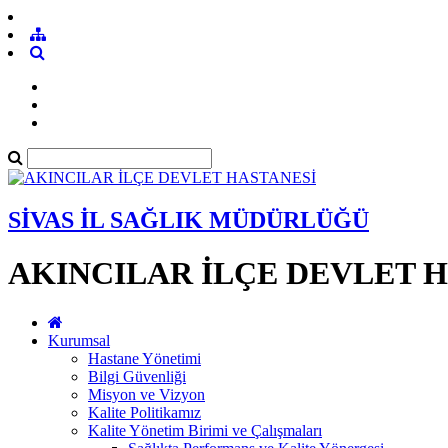
SİVAS İL SAĞLIK MÜDÜRLÜĞÜ
AKINCILAR İLÇE DEVLET 
Kurumsal
Hastane Yönetimi
Bilgi Güvenliği
Misyon ve Vizyon
Kalite Politikamız
Kalite Yönetim Birimi ve Çalışmaları