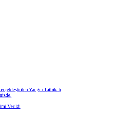
rçekleştirilen Yangın Tatbikatı
nizde.
imi Verildi