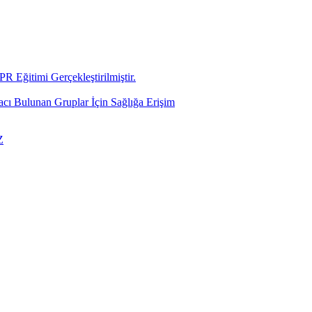
R Eğitimi Gerçekleştirilmiştir.
yacı Bulunan Gruplar İçin Sağlığa Erişim
Z