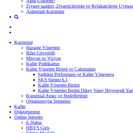
Nasıl Ulaşırım?
Ziyaret saatleri ,Ziyaretçilerinin ve Refakatçilerin Uyma
Anlaşmalı Kurumlar
Kurumsal
Hastane Yönetimi
Bilgi Güvenliği
Misyon ve Vizyon
Kalite Politikamız
Kalite Yönetim Birimi ve Çalışmaları
Sağlıkta Performans ve Kalite Yönergesi
SKS Sürüm 6.1
Kalite Yönetim Birimi
Kalite Yönetim Birimi Dikey Yatay Hiyerarşik Yap
Kurumsal Amaç ve Hedeflerimiz
Organizasyon Şemamız
Kalite
Doktorlarımız
Online İşlemler
E-Nabız
HBYS Giriş