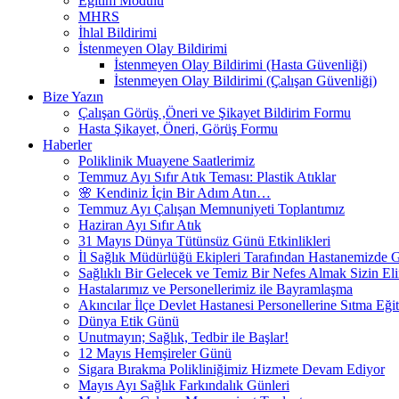
Eğitim Modülü
MHRS
İhlal Bildirimi
İstenmeyen Olay Bildirimi
İstenmeyen Olay Bildirimi (Hasta Güvenliği)
İstenmeyen Olay Bildirimi (Çalışan Güvenliği)
Bize Yazın
Çalışan Görüş ,Öneri ve Şikayet Bildirim Formu
Hasta Şikayet, Öneri, Görüş Formu
Haberler
Poliklinik Muayene Saatlerimiz
Temmuz Ayı Sıfır Atık Teması: Plastik Atıklar
🌸 Kendiniz İçin Bir Adım Atın…
Temmuz Ayı Çalışan Memnuniyeti Toplantımız
Haziran Ayı Sıfır Atık
31 Mayıs Dünya Tütünsüz Günü Etkinlikleri
İl Sağlık Müdürlüğü Ekipleri Tarafından Hastanemizde Ge
Sağlıklı Bir Gelecek ve Temiz Bir Nefes Almak Sizin Eli
Hastalarımız ve Personellerimiz ile Bayramlaşma
Akıncılar İlçe Devlet Hastanesi Personellerine Sıtma Eğit
Dünya Etik Günü
Unutmayın; Sağlık, Tedbir ile Başlar!
12 Mayıs Hemşireler Günü
Sigara Bırakma Polikliniğimiz Hizmete Devam Ediyor
Mayıs Ayı Sağlık Farkındalık Günleri